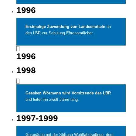
1996
Erstmalige Zuwendung von Landesmitteln
an
den LBR zur Schulung Ehrenamtlicher.
1996
1998
Geesken Wörmann wird Vorsitzende des LBR
und leitet ihn zwölf Jahre lang.
1997-1999
Gespräche mit der Stiftung Wohlfahrtspflege, dem