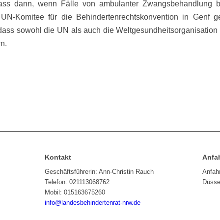
dass dann, wenn Fälle von ambulanter Zwangsbehandlung b
 UN-Komitee für die Behindertenrechtskonvention in Genf g
 dass sowohl die UN als auch die Weltgesundheitsorganisatio
rn.
Kontakt
Anfa
Geschäftsführerin: Ann-Christin Rauch
Anfah
Telefon: 021113068762
Düssel
Mobil: 015163675260
info@landesbehindertenrat-nrw.de