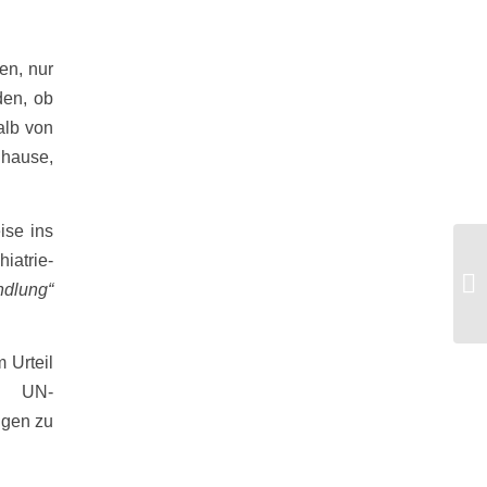
en, nur
den, ob
alb von
uhause,
ise ins
iatrie-
Of
24
dlung“
öf
 Urteil
e UN-
ngen zu