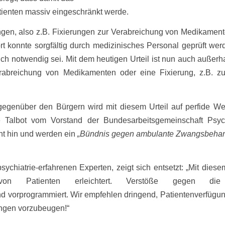
ienten massiv eingeschränkt werde.
en, also z.B. Fixierungen zur Verabreichung von Medikament
ort konnte sorgfältig durch medizinisches Personal geprüft wer
h notwendig sei. Mit dem heutigen Urteil ist nun auch außerh
rabreichung von Medikamenten oder eine Fixierung, z.B. z
 gegenüber den Bürgern wird mit diesem Urteil auf perfide We
é Talbot vom Vorstand der Bundesarbeitsgemeinschaft Psych
ht hin und werden ein
„Bündnis gegen ambulante Zwangsbehan
sychiatrie-erfahrenen Experten, zeigt sich entsetzt: „Mit diesem
von Patienten erleichtert. Verstöße gegen di
nd vorprogrammiert. Wir empfehlen dringend, Patientenverfügu
ngen vorzubeugen!“