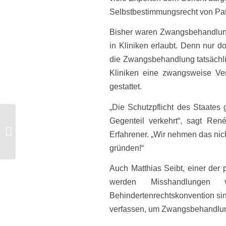
Selbstbestimmungsrecht von Pat
Bisher waren Zwangsbehandlung
in Kliniken erlaubt. Denn nur d
die Zwangsbehandlung tatsächlic
Kliniken eine zwangsweise Ve
gestattet.
„Die Schutzpflicht des Staates
Gegenteil verkehrt“, sagt Ren
Stellungnahme zum Ende der Ampel-
Regierung und dem befürchteten
Erfahrener. „Wir nehmen das nic
Endedes von...
gründen!“
Auch Matthias Seibt, einer der p
werden Misshandlungen 
Behindertenrechtskonvention si
verfassen, um Zwangsbehandlu